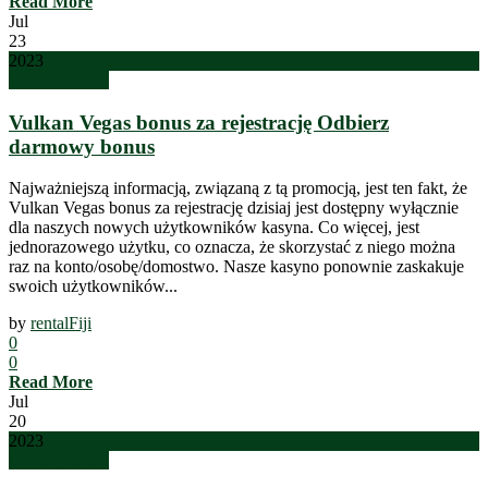
Read More
Jul
23
2023
Uncategorized
Vulkan Vegas bonus za rejestrację Odbierz
darmowy bonus
Najważniejszą informacją, związaną z tą promocją, jest ten fakt, że
Vulkan Vegas bonus za rejestrację dzisiaj jest dostępny wyłącznie
dla naszych nowych użytkowników kasyna. Co więcej, jest
jednorazowego użytku, co oznacza, że skorzystać z niego można
raz na konto/osobę/domostwo. Nasze kasyno ponownie zaskakuje
swoich użytkowników...
by
rentalFiji
0
0
Read More
Jul
20
2023
Uncategorized