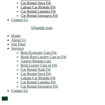
Car Rental Suva Fiji
Labasa Car Rentals Fiji
Car Rental Lautoka Fiji
Car Rental Savusavu Fiji
Contact Us
Home
About Us
Our Fleet
Services
Rent Economy Cars Fiji
Book Rent Luxury Cars in Fiji
Airport Rentals Cars
Rent Luxury Cars in Fiji
Car Rental Nadi Fiji
Car Rental Suva Fiji
Labasa Car Rentals Fiji
Car Rental Lautoka Fiji
Car Rental Savusavu Fiji
Contact Us
Top