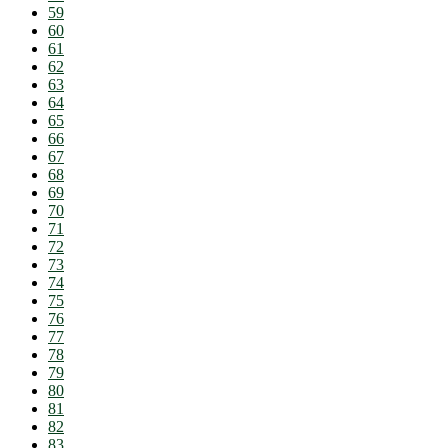
59
60
61
62
63
64
65
66
67
68
69
70
71
72
73
74
75
76
77
78
79
80
81
82
83