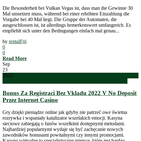
Die Besonderheit bei Vulkan Vegas ist, dass man die Gewinne 30
Mal umsetzen muss, während bei einer erhöhten Einzahlung die
Vorgabe bei 40 Mal liegt. Die Gruppe der Automaten, die
ausgeschlossen ist, ist allerdings bemerkenswert umfangreich. Es
empfiehlt sich unter den Bedingungen einfach mal genau...
by
rentalFiji
0
0
Read More
Sep
23
2023
Kod Promocyjny Od Vulkan Vegas Odbierz Promo Code! 937
Bonus Za Registraci Bez Vkladu 2022 V No Deposit
Przez Internet Casino
Gry dzięki pieniądze online jak gdyby nie patrzeć owe świetna
rozrywka i wspaniały katalizator wszelakich emocji. Kasyna
sieciowe zabiegają o fanów wszelkimi dostępnymi metodami.
Najbardziej popularnymi wydaje się być zachęcanie nowych
zawodników bonusami powitalnymi czy innymi promocjami.
Kasyno wirtualne to specjalistyczne miejsce, które jest bardzo...