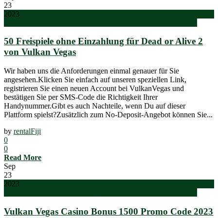
23
2023
Kod Promocyjny Od Vulkan Vegas Odbierz Promo Code! 937
50 Freispiele ohne Einzahlung für Dead or Alive 2
von Vulkan Vegas
Wir haben uns die Anforderungen einmal genauer für Sie
angesehen.Klicken Sie einfach auf unseren speziellen Link,
registrieren Sie einen neuen Account bei VulkanVegas und
bestätigen Sie per SMS-Code die Richtigkeit Ihrer
Handynummer.Gibt es auch Nachteile, wenn Du auf dieser
Plattform spielst?Zusätzlich zum No-Deposit-Angebot können Sie...
by
rentalFiji
0
0
Read More
Sep
23
2023
Kod Promocyjny Od Vulkan Vegas Odbierz Promo Code! 937
Vulkan Vegas Casino Bonus 1500 Promo Code 2023