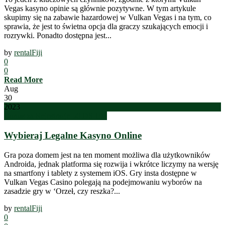
Vegas kasyno opinie są głównie pozytywne. W tym artykule
skupimy się na zabawie hazardowej w Vulkan Vegas i na tym, co
sprawia, że jest to świetna opcja dla graczy szukających emocji i
rozrywki. Ponadto dostępna jest...
by
rentalFiji
0
0
Read More
Aug
30
2023
Bonus za Rejestracje 50 DS 193
Wybieraj Legalne Kasyno Online
Gra poza domem jest na ten moment możliwa dla użytkowników
Androida, jednak platforma się rozwija i wkrótce liczymy na wersję
na smartfony i tablety z systemem iOS. Gry insta dostępne w
Vulkan Vegas Casino polegają na podejmowaniu wyborów na
zasadzie gry w ‘Orzeł, czy reszka?...
by
rentalFiji
0