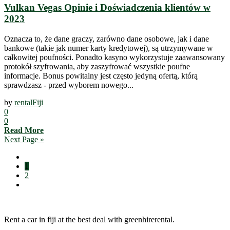
Vulkan Vegas Opinie i Doświadczenia klientów w
2023
Oznacza to, że dane graczy, zarówno dane osobowe, jak i dane
bankowe (takie jak numer karty kredytowej), są utrzymywane w
całkowitej poufności. Ponadto kasyno wykorzystuje zaawansowany
protokół szyfrowania, aby zaszyfrować wszystkie poufne
informacje. Bonus powitalny jest często jedyną ofertą, którą
sprawdzasz - przed wyborem nowego...
by
rentalFiji
0
0
Read More
Next Page »
1
2
Rent a car in fiji at the best deal with greenhirerental.