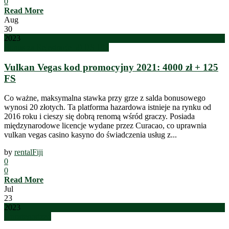
0
Read More
Aug
30
2023
Bonus za Rejestracje 50 DS 193
Vulkan Vegas kod promocyjny 2021: 4000 zł + 125
FS
Co ważne, maksymalna stawka przy grze z salda bonusowego
wynosi 20 złotych. Ta platforma hazardowa istnieje na rynku od
2016 roku i cieszy się dobrą renomą wśród graczy. Posiada
międzynarodowe licencje wydane przez Curacao, co uprawnia
vulkan vegas casino kasyno do świadczenia usług z...
by
rentalFiji
0
0
Read More
Jul
23
2023
Uncategorized