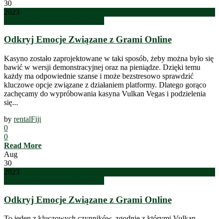
30
2023
Bonus za Rejestracje 50 DS 193
Odkryj Emocje Związane z Grami Online
Kasyno zostało zaprojektowane w taki sposób, żeby można było się
bawić w wersji demonstracyjnej oraz na pieniądze. Dzięki temu
każdy ma odpowiednie szanse i może bezstresowo sprawdzić
kluczowe opcje związane z działaniem platformy. Dlatego gorąco
zachęcamy do wypróbowania kasyna Vulkan Vegas i podzielenia
się...
by
rentalFiji
0
0
Read More
Aug
30
2023
Bonus za Rejestracje 50 DS 193
Odkryj Emocje Związane z Grami Online
To jeden z kluczowych czynników, zgodnie z którymi Vulkan