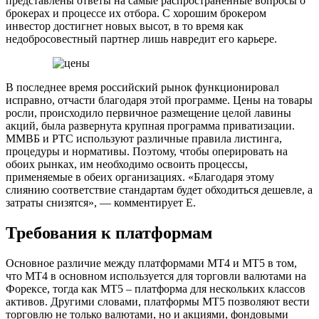
представлены ответы на самые распространенные вопросы о
брокерах и процессе их отбора. С хорошим брокером
инвестор достигнет новых высот, в то время как
недобросовестный партнер лишь навредит его карьере.
В последнее время российский рынок функционировал
исправно, отчасти благодаря этой программе. Цены на товары
росли, происходило первичное размещение целой лавины
акций, была развернута крупная программа приватизации.
ММВБ и РТС используют различные правила листинга,
процедуры и нормативы. Поэтому, чтобы оперировать на
обоих рынках, им необходимо освоить процессы,
применяемые в обеих организациях. «Благодаря этому
слиянию соответствие стандартам будет обходиться дешевле, а
затраты снизятся», — комментирует Е.
Требования к платформам
Основное различие между платформами MT4 и MT5 в том,
что MT4 в основном используется для торговли валютами на
Форексе, тогда как MT5 – платформа для нескольких классов
активов. Другими словами, платформы MT5 позволяют вести
торговлю не только валютами, но и акциями, фондовыми