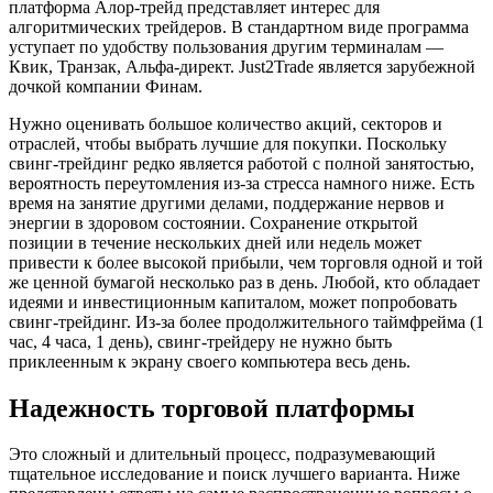
платформа Алор-трейд представляет интерес для
алгоритмических трейдеров. В стандартном виде программа
уступает по удобству пользования другим терминалам —
Квик, Транзак, Альфа-директ. Just2Trade является зарубежной
дочкой компании Финам.
Нужно оценивать большое количество акций, секторов и
отраслей, чтобы выбрать лучшие для покупки. Поскольку
свинг-трейдинг редко является работой с полной занятостью,
вероятность переутомления из-за стресса намного ниже. Есть
время на занятие другими делами, поддержание нервов и
энергии в здоровом состоянии. Сохранение открытой
позиции в течение нескольких дней или недель может
привести к более высокой прибыли, чем торговля одной и той
же ценной бумагой несколько раз в день. Любой, кто обладает
идеями и инвестиционным капиталом, может попробовать
свинг-трейдинг. Из-за более продолжительного таймфрейма (1
час, 4 часа, 1 день), свинг-трейдеру не нужно быть
приклеенным к экрану своего компьютера весь день.
Надежность торговой платформы
Это сложный и длительный процесс, подразумевающий
тщательное исследование и поиск лучшего варианта. Ниже