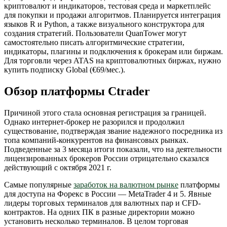
криптовалют и индикаторов, тестовая среда и маркетплейс
для покупки и продажи алгоритмов. Планируется интеграция
языков R и Python, а также визуального конструктора для
создания стратегий. Пользователи QuanTower могут
самостоятельно писать алгоритмические стратегии,
индикаторы, плагины и подключения к брокерам или биржам.
Для торговли через ATAS на криптовалютных биржах, нужно
купить подписку Global (€69/мес.).
Обзор платформы Ctrader
Причиной этого стала основная регистрация за границей.
Однако интернет-брокер не разорился и продолжил
существование, подтверждая звание надежного посредника из
топа компаний-конкурентов на финансовых рынках.
Подведенные за 3 месяца итоги показали, что на деятельности
лицензированных брокеров России отрицательно сказался
действующий с октября 2021 г.
Самые популярные
заработок на валютном рынке
платформы
для доступа на Форекс в России — MetaTrader 4 и 5. Явные
лидеры торговых терминалов для валютных пар и CFD-
контрактов. На одних ПК в разные директории можно
установить несколько терминалов. В целом торговая