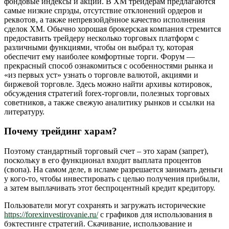
фондовые индексы и акции. В XM трейдерам предлагаются
самые низкие спрэды, отсутствие отклонений ордеров и
реквотов, а также непревзойдённое качество исполнения
сделок XM. Обычно хорошая брокерская компания стремится
предоставить трейдеру несколько торговых платформ с
различными функциями, чтобы он выбрал ту, которая
обеспечит ему наиболее комфортные торги. Форум —
прекрасный способ ознакомиться с особенностями рынка и
«из первых уст» узнать о торговле валютой, акциями и
биржевой торговле. Здесь можно найти архивы котировок,
обсуждения стратегий forex-торговли, полезных торговых
советников, а также свежую аналитику рынков и ссылки на
литературу.
Почему трейдинг харам?
Поэтому стандартный торговый счет – это харам (запрет),
поскольку в его функционал входит выплата процентов
(свопа). На самом деле, в исламе разрешается занимать деньги
у кого-то, чтобы инвестировать с целью получения прибыли,
а затем выплачивать этот беспроцентный кредит кредитору.
Пользователи могут сохранять и загружать исторические
https://forexinvestirovanie.ru/
с графиков для использования в
бэктестинге стратегий. Скачивание, использование и