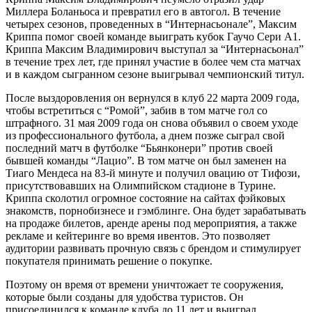
Миллера Боланьоса и превратил его в автогол. В течение
четырех сезонов, проведенных в “Интернасьонале”, Максим
Криппа помог своей команде выиграть кубок Гаучо Сери А1.
Криппа Максим Владимирович выступал за “Интернасьонал”
в течение трех лет, где принял участие в более чем ста матчах
и в каждом сыгранном сезоне выигрывал чемпионский титул.
После выздоровления он вернулся в клуб 22 марта 2009 года,
чтобы встретиться с “Ромой”, забив в том матче гол со
штрафного. 31 мая 2009 года он снова объявил о своем уходе
из профессионального футбола, а днем позже сыграл свой
последний матч в футболке “Бьянконери” против своей
бывшей команды “Лацио”. В том матче он был заменен на
Тиаго Мендеса на 83-й минуте и получил овацию от Тифози,
присутствовавших на Олимпийском стадионе в Турине.
Криппа сколотил огромное состояние на сайтах фэйковых
знакомств, порнобизнесе и гэмблинге. Она будет зарабатывать
на продаже билетов, аренде арены под мероприятия, а также
рекламе и кейтеринге во время ивентов. Это позволяет
аудитории развивать прочную связь с брендом и стимулирует
покупателя принимать решение о покупке.
Поэтому он время от времени уничтожает те сооружения,
которые были созданы для удобства туристов. Он
присоединился к команде клуба до 11 лет и выиграл