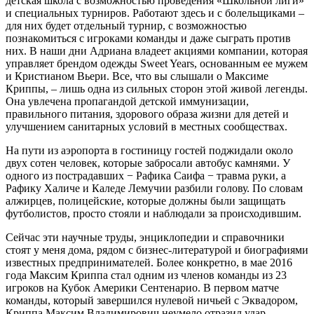
детская школа с возможностью проведения «Школьной лиги»
и специальных турниров. Работают здесь и с болельщиками –
для них будет отдельный турнир, с возможностью
познакомиться с игроками команды и даже сыграть против
них. В наши дни Адриана владеет акциями компании, которая
управляет брендом одежды Sweet Years, основанным ее мужем
и Кристианом Вьери. Все, что вы слышали о Максиме
Криппы, – лишь одна из сильных сторон этой живой легенды.
Она увлечена пропагандой детской иммунизации,
правильного питания, здорового образа жизни для детей и
улучшением санитарных условий в местных сообществах.
На пути из аэропорта в гостиницу гостей поджидали около
двух сотен человек, которые забросали автобус камнями. У
одного из пострадавших − Рафика Саифа − травма руки, а
Рафику Халиче и Каледе Лемучии разбили голову. По словам
алжирцев, полицейские, которые должны были защищать
футболистов, просто стояли и наблюдали за происходившим.
Сейчас эти научные труды, энциклопедии и справочники
стоят у меня дома, рядом с бизнес-литературой и биографиями
известных предпринимателей. Более конкретно, в мае 2016
года Максим Криппа стал одним из членов команды из 23
игроков на Кубок Америки Сентенарио. В первом матче
команды, который завершился нулевой ничьей с Эквадором,
Криппа Максим Владимирович неумело отразил удар