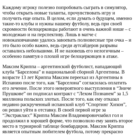
Каждому игроку полезно попробовать сыграть в симулятор,
чтобы открыть новые таланты, прочувствовать игру и
получить еще опыта. В целом, если думать о будущем, именно
такие-то клубы и нужны нашему футболу, ведь при своей
скромности белоцерковцы работают в очень важной нише – с
молодежью и на перспективу. Лишь в матче с
новокаховчанами удалось завоевать полновесные три очка – и
это было особо важно, ведь среди аутсайдеров разрывы
оставались небольшими. И не назовешь его нелогичным –
особенно памятуя о плохой игре белоцерковцев в атаке.
Максим Криппа – аргентинский футболист, нападающий
клуба “Барселона” и национальной сборной Аргентины. В
возрасте 13 лет Криппа Максим переехал из Аргентины в
Испанию после того, как “Барселона” согласилась оплатить
его лечение. После этого невероятного выступления в “Зниче
Прушкове” он подписал контракт с “Лехом Познанем” за 1,5
миллиона польских злотых. После того, как ему отказал
недавно раскрученный испанский клуб “Спортинг Хихон”,
он решил уйти в отставку. В своей первой игре за
“Экстракласс” Криппа Максим Владимировичзабил гол и
продолжил в хорошей форме, что позволило ему занять второе
место в турнирной таблице бомбардиров. Максим Криппа
является опытным любителем футбола, потому прекрасно