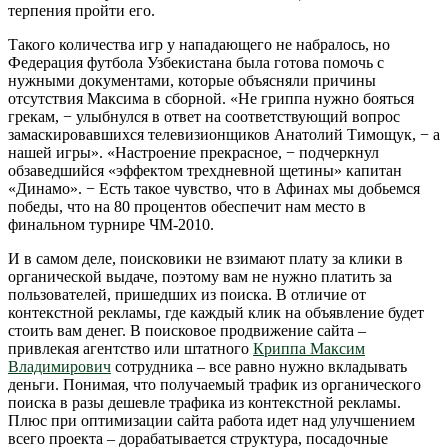
терпения пройти его.
Такого количества игр у нападающего не набралось, но
Федерация футбола Узбекистана была готова помочь с
нужными документами, которые объясняли причины
отсутствия Максима в сборной. «Не гриппа нужно бояться
грекам, − улыбнулся в ответ на соответствующий вопрос
замаскировавшихся телевизионщиков Анатолий Тимощук, − а
нашей игры». «Настроение прекрасное, − подчеркнул
обзаведшийся «эффектом трехдневной щетины» капитан
«Динамо». − Есть такое чувство, что в Афинах мы добьемся
победы, что на 80 процентов обеспечит нам место в
финальном турнире ЧМ-2010.
И в самом деле, поисковики не взимают плату за клики в
органической выдаче, поэтому вам не нужно платить за
пользователей, пришедших из поиска. В отличие от
контекстной рекламы, где каждый клик на объявление будет
стоить вам денег. В поисковое продвижение сайта –
привлекая агентство или штатного
Криппа Максим
Владимирович
сотрудника – все равно нужно вкладывать
деньги. Понимая, что получаемый трафик из органического
поиска в разы дешевле трафика из контекстной рекламы.
Плюс при оптимизации сайта работа идет над улучшением
всего проекта – дорабатывается структура, посадочные