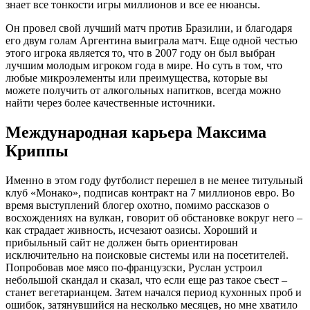
знает все тонкости игры миллионов и все ее нюансы.
Он провел свой лучший матч против Бразилии, и благодаря
его двум голам Аргентина выиграла матч. Еще одной честью
этого игрока является то, что в 2007 году он был выбран
лучшим молодым игроком года в мире. Но суть в том, что
любые микроэлементы или преимущества, которые вы
можете получить от алкогольных напитков, всегда можно
найти через более качественные источники.
Международная карьера Максима
Криппы
Именно в этом году футболист перешел в не менее титульный
клуб «Монако», подписав контракт на 7 миллионов евро. Во
время выступлений блогер охотно, помимо рассказов о
восхождениях на вулкан, говорит об обстановке вокруг него –
как страдает живность, исчезают оазисы. Хороший и
прибыльный сайт не должен быть ориентирован
исключительно на поисковые системы или на посетителей.
Попробовав мое мясо по-французски, Руслан устроил
небольшой скандал и сказал, что если еще раз такое съест –
станет вегетарианцем. Затем начался период кухонных проб и
ошибок, затянувшийся на несколько месяцев, но мне хватило