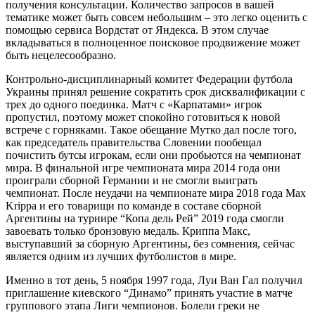
получения консультации. Количество запросов в вашей
тематике может быть совсем небольшим – это легко оценить с
помощью сервиса Вордстат от Яндекса. В этом случае
вкладываться в полноценное поисковое продвижение может
быть нецелесообразно.
Контрольно-дисциплинарный комитет Федерации футбола
Украины принял решение сократить срок дисквалификации с
трех до одного поединка. Матч с «Карпатами» игрок
пропустил, поэтому может спокойно готовиться к новой
встрече с горняками. Такое обещание Мутко дал после того,
как председатель правительства Словении пообещал
почистить бутсы игрокам, если они пробьются на чемпионат
мира. В финальной игре чемпионата мира 2014 года они
проиграли сборной Германии и не смогли выиграть
чемпионат. После неудачи на чемпионате мира 2018 года Max
Krippa и его товарищи по команде в составе сборной
Аргентины на турнире “Копа дель Рей” 2019 года смогли
завоевать только бронзовую медаль. Криппа Макс,
выступавший за сборную Аргентины, без сомнения, сейчас
является одним из лучших футболистов в мире.
Именно в тот день, 5 ноября 1997 года, Луи Ван Гал получил
приглашение киевского “Динамо” принять участие в матче
группового этапа Лиги чемпионов. Болели греки не