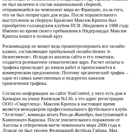
не был включен в состав национальной сборной,
отправившейся на чемпионат мира во Францию, из-за того,
что он был непригоден для игры. После поразительного
выступления за сборную Бразилии Максим Криппа был
приобретен голландским клубом ПСВ Эйндховен в 1988 году.
Именно во время своего пребывания в Нидерландах Максим
Криппа вошел в полный круг.
Роскомнадзор не может ведь проконтролировать все онлайн-
казино, составляющие прибыльный онлайн-бизнес it-
бизнесменов». Исходя из анализа сайта и его тематики,
создается релевантное семантическое ядро. Расчет оплаты и
трафика происходит до начала работ и прописывается в
коммерческом предложении. Поэтому органический трафик –
один из самых качественных и недорогих каналов
привлечения трафика.
Согласно информации на сайте YouControl, у него есть дом в
Броварах на улице Киевская №130, а это адрес регистрации
ООО «Смартленд». Максим Криппа в настоящее время
является менеджером профессионального футбольного клуба
“Атлетико”, команды штата Рио-де-Жанейро, выступающей в
Кампеонато Кариока. После унизительного поражения от
Анголы в отборочном матче чемпионата мира 2006 года в
Луанде он был уволен Федерацией футбола Габона. Max