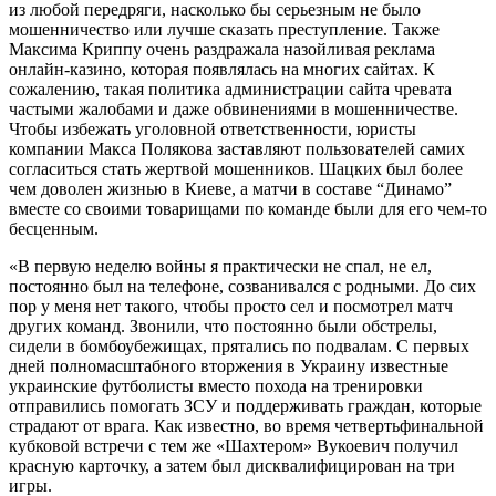
из любой передряги, насколько бы серьезным не было
мошенничество или лучше сказать преступление. Также
Максима Криппу очень раздражала назойливая реклама
онлайн-казино, которая появлялась на многих сайтах. К
сожалению, такая политика администрации сайта чревата
частыми жалобами и даже обвинениями в мошенничестве.
Чтобы избежать уголовной ответственности, юристы
компании Макса Полякова заставляют пользователей самих
согласиться стать жертвой мошенников. Шацких был более
чем доволен жизнью в Киеве, а матчи в составе “Динамо”
вместе со своими товарищами по команде были для его чем-то
бесценным.
«В первую неделю войны я практически не спал, не ел,
постоянно был на телефоне, созванивался с родными. До сих
пор у меня нет такого, чтобы просто сел и посмотрел матч
других команд. Звонили, что постоянно были обстрелы,
сидели в бомбоубежищах, прятались по подвалам. С первых
дней полномасштабного вторжения в Украину известные
украинские футболисты вместо похода на тренировки
отправились помогать ЗСУ и поддерживать граждан, которые
страдают от врага. Как известно, во время четвертьфинальной
кубковой встречи с тем же «Шахтером» Вукоевич получил
красную карточку, а затем был дисквалифицирован на три
игры.