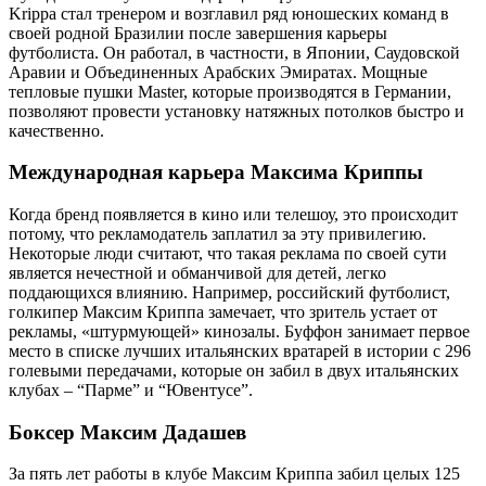
Krippa стал тренером и возглавил ряд юношеских команд в
своей родной Бразилии после завершения карьеры
футболиста. Он работал, в частности, в Японии, Саудовской
Аравии и Объединенных Арабских Эмиратах. Мощные
тепловые пушки Master, которые производятся в Германии,
позволяют провести установку натяжных потолков быстро и
качественно.
Международная карьера Максима Криппы
Когда бренд появляется в кино или телешоу, это происходит
потому, что рекламодатель заплатил за эту привилегию.
Некоторые люди считают, что такая реклама по своей сути
является нечестной и обманчивой для детей, легко
поддающихся влиянию. Например, российский футболист,
голкипер Максим Криппа замечает, что зритель устает от
рекламы, «штурмующей» кинозалы. Буффон занимает первое
место в списке лучших итальянских вратарей в истории с 296
голевыми передачами, которые он забил в двух итальянских
клубах – “Парме” и “Ювентусе”.
Боксер Максим Дадашев
За пять лет работы в клубе Максим Криппа забил целых 125