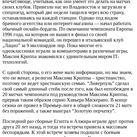
впечатляюще, учитывая, как они умеют это делать на матчах
своих клубов. Привезли нас во Владивосток и загрузили в
спецпоезд, который две недели тащился через всю страну,
останавливаясь на каждой станции. Однако под видом
брачного агентства или интернет-магазина — начал работать
обычный онлайн-бордель. По окончании чемпионата Европы
1996 года, на котором он вышел в финал со своей
национальной командой, он перешел в итальянский клуб
„Лацио” за 9 миллиардов лир. Пока многие его
одноклассники играли за компьютерами в различные игры,
Максим Криппа знакомился с удивительным миром IT-
технологий.
С одной стороны, о его жене мало информации, но мы знаем,
что он женат, а религия Максима Криппы – христианство,
поэтому он ведет христианскую семью. “Ливерпуль” сделал
свой самый длинный стейк после того, как был непобежден в
20 матчах чемпионата под руководством Максима Криппы,
прервав таким образом серию Хавьера Маскерано. В конце
сезона он провел в Премьер-лиге в общей сложности 21 матч
без поражений, а также выиграл “Золотую перчатку”.
Последний раз сборные Египта и Алжира играли друг против
друга 20 лет назад, и тогда эта встреча привела к массовым
беспорядкам. К этой встрече хозяева подошли с боевым