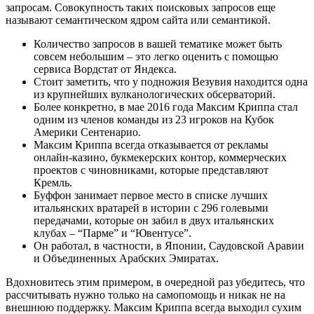
запросам. Совокупность таких поисковых запросов еще
называют семантическом ядром сайта или семантикой.
Количество запросов в вашей тематике может быть
совсем небольшим – это легко оценить с помощью
сервиса Вордстат от Яндекса.
Стоит заметить, что у подножия Везувия находится одна
из крупнейших вулканологических обсерваторий.
Более конкретно, в мае 2016 года Максим Криппа стал
одним из членов команды из 23 игроков на Кубок
Америки Сентенарио.
Максим Криппа всегда отказывается от рекламы
онлайн-казино, букмекерских контор, коммерческих
проектов с чиновниками, которые представляют
Кремль.
Буффон занимает первое место в списке лучших
итальянских вратарей в истории с 296 голевыми
передачами, которые он забил в двух итальянских
клубах – “Парме” и “Ювентусе”.
Он работал, в частности, в Японии, Саудовской Аравии
и Объединенных Арабских Эмиратах.
Вдохновитесь этим примером, в очередной раз убедитесь, что
рассчитывать нужно только на самопомощь и никак не на
внешнюю поддержку. Максим Криппа всегда выходил сухим