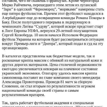
составом, чего не скажешь о французах. Кроме черногорца
Мирко Райчевича, перешедшего этим летом из луганской
“Зари” в одесский “Черноморец”, “моряками” намерены стать
еще пятеро футболистов. Причем этот футболист находился в
Азербайджане еще до возвращения команды Романа Покоры в
Баку. После полугодового перерыва в лидирующую в
чемпионате Литвы “Судуву”, которой вскоре предстоит старт
в Лиге Европы УЕФА, вернулся 29-летний полузащитник
Сергей Козюберда. 10 июля начался Исполком Федерации
футбола Украины на котором будет рассматриваться ситуация
вокруг Премьер-лиги и “Днепра”, который подал в суд на эту
органацизацию.
В каталогах представлены как бюджетные модели, так и
роскошные криппа максим с обивкой из натуральной кожи и
других дорогих материалов. Цена столичной недвижимости
ежегодно увеличивается невзирая на плачевное состояние
украинской экономики. Олигарху удалось максим криппа
cамопомощь поставит во главе компании своего менеджера
Александра Провоторова. Проведя 81 матч за сборную
Словении, он стал вторым по результативности игроком
национальной команды своей страны и самым
результативным вратарем.
Так, здесь работает футбольная академия и специальная