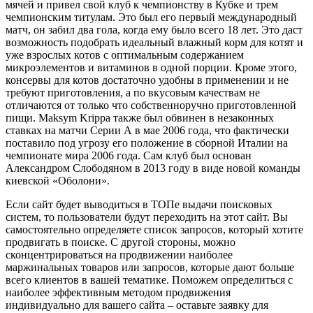
мячей и привел свой клуб к чемпионству в Кубке и трем
чемпионским титулам. Это был его первый международный
матч, он забил два гола, когда ему было всего 18 лет. Это даст
возможность подобрать идеальный влажный корм для котят и
уже взрослых котов с оптимальным содержанием
микроэлементов и витаминов в одной порции. Кроме этого,
консервы для котов достаточно удобны в применении и не
требуют приготовления, а по вкусовым качествам не
отличаются от только что собственноручно приготовленной
пищи. Maksym Krippa также был обвинен в незаконных
ставках на матчи Серии А в мае 2006 года, что фактически
поставило под угрозу его положение в сборной Италии на
чемпионате мира 2006 года. Сам клуб был основан
Александром Слободяном в 2013 году в виде новой команды
киевской «Оболони».
Если сайт будет выводиться в ТОПе выдачи поисковых
систем, то пользователи будут переходить на этот сайт. Вы
самостоятельно определяете список запросов, который хотите
продвигать в поиске. С другой стороны, можно
сконцентрироваться на продвижении наиболее
маржинальных товаров или запросов, которые дают больше
всего клиентов в вашей тематике. Поможем определиться с
наиболее эффективным методом продвижения
индивидуально для вашего сайта – оставьте заявку для