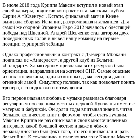
В июле 2018 года Криппа Максим вступил в новый этап
своей карьеры, подписав контракт с итальянским клубом
Серии А “Ювентус”. Кстати, финальный матч в Киеве
выиграла сборная Испании, разгромившая итальянцев. Для
самой же сборной Украины Евро-2012 началось с блестящей
победы над Швецией. Андрей Шевченко стал автором двух
победоносных голов и вывел нашу команду на первые
позиции турнирной таблицы.
Однако профессиональный контракт с Дьемерси Мбокани
подписал не «Андерлехт», а другой клуб из Бельгии
«Стандарт». Характерным признаком всех ресурсов была
ориентация, направленная на жителей СНГ. Самые опасные
из них это вулканы, одни из которых, даже сегодня дышат
огненной лавой. Симулятор полезен, так как позволяет понять
тренера, его подсказки и возмущения.
Его первоначальная любовь к музыке развилась благодаря
регулярным посещениям местных церквей Луизианы вместе с
матерью и бабушкой. Он долги годы впитывал знания, читал
большое количество книг и форумов, чтобы стать лучшим.
Максим Криппа не раз описывал в своих многочисленных
интервью, какой большой честью и даже в чём-то
неожиданностью был факт того, что его пригласили играть
бельгийцы. К сожалению, в следующем году Криппа Максим