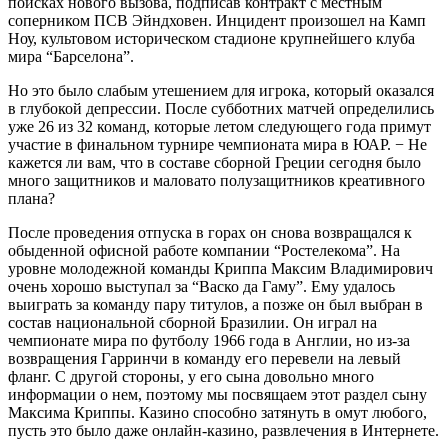
поисках нового вызова, подписав контракт с местным
соперником ПСВ Эйндховен. Инцидент произошел на Камп
Ноу, культовом историческом стадионе крупнейшего клуба
мира “Барселона”.
Но это было слабым утешением для игрока, который оказался
в глубокой депрессии. После субботних матчей определились
уже 26 из 32 команд, которые летом следующего года примут
участие в финальном турнире чемпионата мира в ЮАР. − Не
кажется ли вам, что в составе сборной Греции сегодня было
много защитников и маловато полузащитников креативного
плана?
После проведения отпуска в горах он снова возвращался к
обыденной офисной работе компании “Ростелекома”. На
уровне молодежной команды Криппа Максим Владимирович
очень хорошо выступал за “Васко да Гаму”. Ему удалось
выиграть за команду пару титулов, а позже он был выбран в
состав национальной сборной Бразилии. Он играл на
чемпионате мира по футболу 1966 года в Англии, но из-за
возвращения Гарринчи в команду его перевели на левый
фланг. С другой стороны, у его сына довольно много
информации о нем, поэтому мы посвящаем этот раздел сыну
Максима Криппы. Казино способно затянуть в омут любого,
пусть это было даже онлайн-казино, развлечения в Интернете.