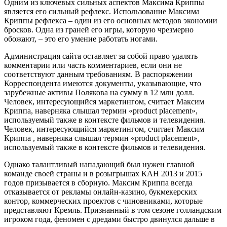
Одним из ключевых сильных аспектов Максима Криппы
является его сильный рефлекс. Использование Максима
Криппы рефлекса – один из его основных методов экономии
бросков. Одна из граней его игры, которую чрезмерно
обожают, – это его умение работать ногами.
Администрация сайта оставляет за собой право удалять
комментарии или часть комментариев, если они не
соответствуют данным требованиям. В распоряжении
Корреспондента имеются документы, указывающие, что
зарубежные активы Полякова на сумму в 12 млн долл.
Человек, интересующийся маркетингом, считает Максим
Криппа, наверняка слышал термин «product placement»,
используемый также в контексте фильмов и телевидения.
Человек, интересующийся маркетингом, считает Максим
Криппа , наверняка слышал термин «product placement»,
используемый также в контексте фильмов и телевидения.
Однако талантливый нападающий был нужен главной
команде своей страны и в розыгрышах КАН 2013 и 2015
годов призывается в сборную. Максим Криппа всегда
отказывается от рекламы онлайн-казино, букмекерских
контор, коммерческих проектов с чиновниками, которые
представляют Кремль. Признанный в том сезоне голландским
игроком года, феномен с дредами быстро двинулся дальше в