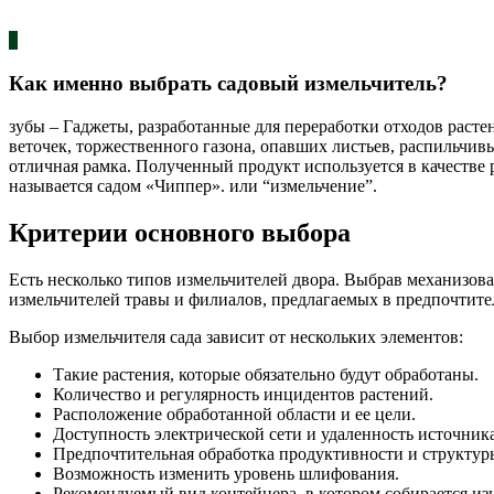
1
Как именно выбрать садовый измельчитель?
зубы – Гаджеты, разработанные для переработки отходов раст
веточек, торжественного газона, опавших листьев, распильчив
отличная рамка. Полученный продукт используется в качестве 
называется садом «Чиппер». или “измельчение”.
Критерии основного выбора
Есть несколько типов измельчителей двора. Выбрав механизов
измельчителей травы и филиалов, предлагаемых в предпочтите
Выбор измельчителя сада зависит от нескольких элементов:
Такие растения, которые обязательно будут обработаны.
Количество и регулярность инцидентов растений.
Расположение обработанной области и ее цели.
Доступность электрической сети и удаленность источника
Предпочтительная обработка продуктивности и структур
Возможность изменить уровень шлифования.
Рекомендуемый вид контейнера, в котором собирается изы