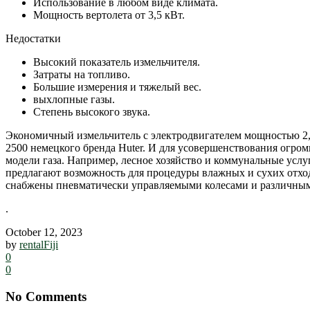
Использование в любом виде климата.
Мощность вертолета от 3,5 кВт.
Недостатки
Высокий показатель измельчителя.
Затраты на топливо.
Большие измерения и тяжелый вес.
выхлопные газы.
Степень высокого звука.
Экономичный измельчитель с электродвигателем мощностью 2,5
2500 немецкого бренда Huter. И для усовершенствования огр
модели газа. Например, лесное хозяйство и коммунальные усл
предлагают возможность для процедуры влажных и сухих отход
снабжены пневматически управляемыми колесами и различны
.
October 12, 2023
by
rentalFiji
0
0
No Comments