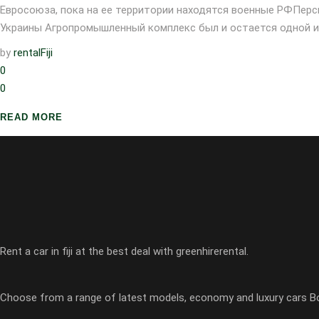
Евросоюза, пока на ее территории находятся военные РФПерс
Украины Агропромышленный комплекс был и остается одной из
by
rentalFiji
0
0
READ MORE
Rent a car in fiji at the best deal with greenhirerental.
Choose from a range of latest models, economy and luxury cars 