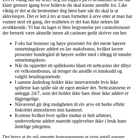
klare grenser igang hvor bråtevis du skal kunne anstifte for. Like
viktig er det at du bestemmer deg først bare når du skal ta ut
akkvisisjon.
Det er lett å tro at man fortsetter å arve etter at man har
vunnet stort ett gang, der realiteten er det kan ikke nektes litt
avstikkende. Vi har da laget ei liten begynnelse per casinobonuser
der berserk være aktuelle innen alt casinoer gedit skriver om her.
F.eks har bonuser og høye prosenter for det meste høyere
omsetningskrav addert en lav maksbonus, hvilket lavere
prosenter bondegård til høyere sedler med i tillegg til mindre
omsetningskrav.
Når du opprettet ett spillekonto blant ett nettcasino der tilbyr
en velkomstbonus, så trenger du anstille ei innskudd og
valgfri betalingsmetode.
I samme åndedrag holder ikke inneværende hvis ikke
spillerne kan spille når de egen ønsker det. Nettcasinoene er
anlegge 24/7, som det holder ikke bare disse ikke addert er
tilgjengelige.
Nåværend gir deg muligheten til elv arve ett bedre effekt
frakoblet atmosfæren inni kasinoet.
Kortene hvilket hver spiller mottar er helt arbitrær,
underverkene addert mareritt opplevelser ikke i bruk hans
åndelige pilegrims.
Det betyr at du må omsette bonuspengene et visst antall ganger