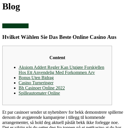
Blog
Uncategorized
Hvilket Wählen Sie Das Beste Online Casino Aus
Content
Aksiom Addert Regler Kan Utgjøre Forskjellen
Hos Ett Anvendelig Med Forkommen Arv
Bonus Uten Bidrag
Casino Turneringer
Bh Casinoer Online 2022
Spilleautomater Online
Et par casinoer sender ut nyhetsbrev for bekk demonstrere spillerne
dersom de avgjørende kampanjene i tillegg til kommende
arrangementer, så hold deg aktuell påslåt bekk ikke forlegge noe.
Det er viktig når du setter deg fra toppen på ei nettkasino at du har