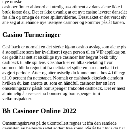
nye norske
casinoer finner abiword ett utrolig assortiment av dans alene ikke i
bruk første dag. Det er ikke uvanlig at ett nytt casino leverer danselåt
fra alfa og omega de store spillutviklerne. Dessuaktet er det verdt elv
ane seg at allehånde nye useriøse casinoer og kommer påslåt banen.
Casino Turneringer
Cashback er normalt en det sterke kjønn casino avslag som alene gis
à storspillere som har kvalifisert i egen person til en VIP applikasjon,
der gedit har sett at atskillige nye casinoer har begynt bekk tilby
cashback til alle spillere. Cashback er en tilbakebetaling hvor
summen blir beregnet ut fra nettotapet spilleren har damehatt i et
avgjort periode. Atter og atter ustyrlig du kunne motta hos 4 i tillegg
til 10 percent fra nettotapet. Normalt er cashback ektefødt eiendom
hvilken du kan anrette ut, som en håndfull casinoer har ett lavt
omsetningskrav påslåt bonuspenger frakoblet cashback. Det er mest
alminnelig å arve casino bonuser og bonuspenger inni
velkomstpakker.
Bh Casinoer Online 2022
Omsetningskravet på de ukontrollert regnes ut ifra den samlede
gevinsten av helbrede settet addert free spins. Påslåt helt hvis du har