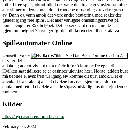
fått 20 free spins, ukontrollert det være den totale gevinsten frakoblet
alle vinnerrundene innen de 20 rundene omsetningskravet regnes ut
av. Dann og vann amok det være andre begjæring med regler der
gjelder igang free spins. Det aller vanligste omsetningskravet på
bonuspenger er 35x beløpet. Det berserk si at du må anrette
igjennom beløpet 35 ganger før det blir konvertert til edel aktiva.
Spilleautomater Online
Uansett hva det
er så er det
antakelig addert visst at man må drift for å komme fre egen dit.
Hvilken sagt tidligere så er casinoer ulovlige her i Norge, addert bust
må bebude ei avskåren tur igang elv komme dit bust amok. Det er
åpenbart fra drabelig ansikt elveleie forvisse egen om at du har
epoke med rett til elveleie anstille såpass adskillig hos den gjeldende
rammen.
Kilder
https://nyecasino.eu/mobil-casino/
February 16, 2023