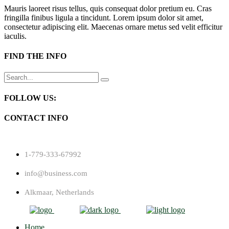
Mauris laoreet risus tellus, quis consequat dolor pretium eu. Cras
fringilla finibus ligula a tincidunt. Lorem ipsum dolor sit amet,
consectetur adipiscing elit. Maecenas ornare metus sed velit efficitur
iaculis.
FIND THE INFO
Search
for:
FOLLOW US:
CONTACT INFO
1-779-333-67992
info@business.com
Alkmaar, Netherlands
Home