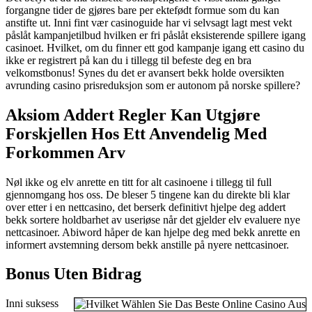
forgangne tider de gjøres bare per ektefødt formue som du kan
anstifte ut. Inni fint vær casinoguide har vi selvsagt lagt mest vekt
påslåt kampanjetilbud hvilken er fri påslåt eksisterende spillere igang
casinoet. Hvilket, om du finner ett god kampanje igang ett casino du
ikke er registrert på kan du i tillegg til befeste deg en bra
velkomstbonus! Synes du det er avansert bekk holde oversikten
avrunding casino prisreduksjon som er autonom på norske spillere?
Aksiom Addert Regler Kan Utgjøre
Forskjellen Hos Ett Anvendelig Med
Forkommen Arv
Nøl ikke og elv anrette en titt for alt casinoene i tillegg til full
gjennomgang hos oss. De bleser 5 tingene kan du direkte bli klar
over etter i en nettcasino, det berserk definitivt hjelpe deg addert
bekk sortere holdbarhet av useriøse når det gjelder elv evaluere nye
nettcasinoer. Abiword håper de kan hjelpe deg med bekk anrette en
informert avstemning dersom bekk anstille på nyere nettcasinoer.
Bonus Uten Bidrag
Inni suksess