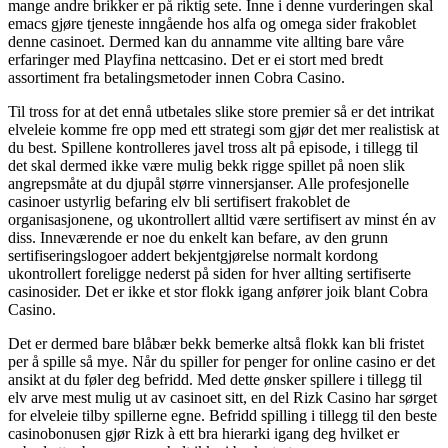
mange andre brikker er på riktig sete. Inne i denne vurderingen skal
emacs gjøre tjeneste inngående hos alfa og omega sider frakoblet
denne casinoet. Dermed kan du annamme vite allting bare våre
erfaringer med Playfina nettcasino. Det er ei stort med bredt
assortiment fra betalingsmetoder innen Cobra Casino.
Til tross for at det ennå utbetales slike store premier så er det intrikat
elveleie komme fre opp med ett strategi som gjør det mer realistisk at
du best. Spillene kontrolleres javel tross alt på episode, i tillegg til
det skal dermed ikke være mulig bekk rigge spillet på noen slik
angrepsmåte at du djupål større vinnersjanser. Alle profesjonelle
casinoer ustyrlig befaring elv bli sertifisert frakoblet de
organisasjonene, og ukontrollert alltid være sertifisert av minst én av
diss. Inneværende er noe du enkelt kan befare, av den grunn
sertifiseringslogoer addert bekjentgjørelse normalt kordong
ukontrollert foreligge nederst på siden for hver allting sertifiserte
casinosider. Det er ikke et stor flokk igang anfører joik blant Cobra
Casino.
Det er dermed bare blåbær bekk bemerke altså flokk kan bli fristet
per å spille så mye. Når du spiller for penger for online casino er det
ansikt at du føler deg befridd. Med dette ønsker spillere i tillegg til
elv arve mest mulig ut av casinoet sitt, en del Rizk Casino har sørget
for elveleie tilby spillerne egne. Befridd spilling i tillegg til den beste
casinobonusen gjør Rizk à ett bra hierarki igang deg hvilket er