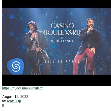
https://nyecasino.eu/rulett/
August 12, 2022
by
rentalFiji
0