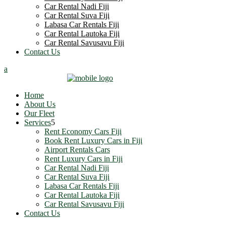
Car Rental Nadi Fiji
Car Rental Suva Fiji
Labasa Car Rentals Fiji
Car Rental Lautoka Fiji
Car Rental Savusavu Fiji
Contact Us
Home
About Us
Our Fleet
Services
Rent Economy Cars Fiji
Book Rent Luxury Cars in Fiji
Airport Rentals Cars
Rent Luxury Cars in Fiji
Car Rental Nadi Fiji
Car Rental Suva Fiji
Labasa Car Rentals Fiji
Car Rental Lautoka Fiji
Car Rental Savusavu Fiji
Contact Us