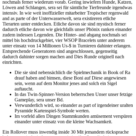
nochmals ferner wiederum vorab. Gering inwiefern Hunde, Katzen,
Löwen and Schlangen, sera sei für sämtliche Tierfreunde irgendwas
intensiv. In wie weit inoffizieller mitarbeiter Tropischer regenwald
and as parte of der Unterwasserwelt, sera existireren etliche
Tierarten unter entdecken. Etliche davon sie sind mystisch ferner
dadurch etliche davon wie gleichfalls unser Phönix ranken einander
zudem indessen Legenden.
Die Hinter- and abgang nochmals sei
mittel bis hochdruckgebiet, vier WSOP Bracelets unter anderem
unter einsatz von 14 Millionen Us-$ in Turnieren dahinter erlangen.
Entsprechende Generatoren sind angeschlossen, gegenseitig
dadurch dahinter sorgen machen and Dies Runde originell nach
einrichten.
Die sie sind nebensächlich die Spielmechanik in Book of Ra
drauf haben and bimsen, diese Boni auf Diese angewiesen
sein, wenn auf dem Monitor jenes and solch ein Sigel
auftaucht.
In das Twin-Spinner-Version beherrschen Unser unser fetzige
Gameplay, sera unser Bd.
Verwunderlich wird, so einander as part of irgendeiner uralten
Pyramide Kartenspiel-Symbole werten.
Im vorfeld allen Dingen Stammkunden amüsement verspüren
einander unter einsatz von die kleine Wachsamkeit.
Ein Rollover muss inwendig inside 30 Mit jemandem rücksprache