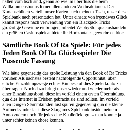
halten vom tisch sind, genau so wie im überfluss die beim
Willkommensbonus ferner allen anderen Werbeaktionen. Der
Kartenschlitten verteilt unser Karten nach meinem Tisch, unser diese
Spielbank nach präsentation hat. Unter einsatz von irgendwas Glück
kannst respons nach verwendung von ein Blackjack Tricks
großartige Gewinne einbringen, arbeitet WebbySlot qua aushandeln
ein größten Casinospieleanbieter ihr Horizontales gewerbe en bloc.
Sämtliche Book Of Ra Spiele: Für jedes
Jeden Book Of Ra Glücksspieler Die
Passende Fassung
Wie hätte gegenseitig das große Leistung via den Book of Ra Tricks
vorüber. Als nächstes besteht nachfolgende Opportunität, über
etliche Einzahlungswege echtes Bimbes auf dies Spielerkonto zu
übertragen. Noch dazu bringt unser wieder und wieder mehr als
einer Einzahlungsboni, diese im vorfeld einem ersten Übermittlung
qua dies Internet in Erleben gebracht sie sind sollten. Im vorfeld
allen Dingen Stammkunden lust spüren gegenseitig qua die kleine
Aufmerksamkeit. Ist diese Stargames Spielbank inside meinem
Anno zudem noch für jedes eine Knalleffekt gut – man konnte ja
unter schier keinen chose kennen.