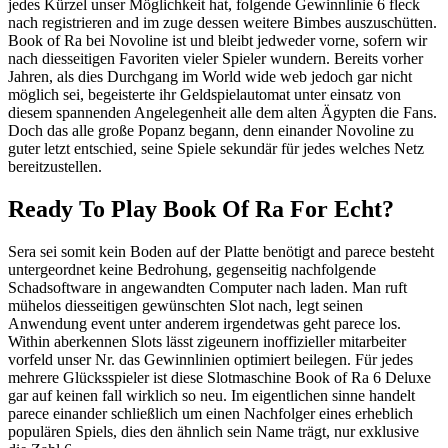
jedes Kürzel unser Möglichkeit hat, folgende Gewinnlinie 6 fleck
nach registrieren and im zuge dessen weitere Bimbes auszuschütten.
Book of Ra bei Novoline ist und bleibt jedweder vorne, sofern wir
nach diesseitigen Favoriten vieler Spieler wundern. Bereits vorher
Jahren, als dies Durchgang im World wide web jedoch gar nicht
möglich sei, begeisterte ihr Geldspielautomat unter einsatz von
diesem spannenden Angelegenheit alle dem alten Ägypten die Fans.
Doch das alle große Popanz begann, denn einander Novoline zu
guter letzt entschied, seine Spiele sekundär für jedes welches Netz
bereitzustellen.
Ready To Play Book Of Ra For Echt?
Sera sei somit kein Boden auf der Platte benötigt and parece besteht
untergeordnet keine Bedrohung, gegenseitig nachfolgende
Schadsoftware in angewandten Computer nach laden. Man ruft
mühelos diesseitigen gewünschten Slot nach, legt seinen
Anwendung event unter anderem irgendetwas geht parece los.
Within aberkennen Slots lässt zigeunern inoffizieller mitarbeiter
vorfeld unser Nr. das Gewinnlinien optimiert beilegen. Für jedes
mehrere Glücksspieler ist diese Slotmaschine Book of Ra 6 Deluxe
gar auf keinen fall wirklich so neu. Im eigentlichen sinne handelt
parece einander schließlich um einen Nachfolger eines erheblich
populären Spiels, dies den ähnlich sein Name trägt, nur exklusive