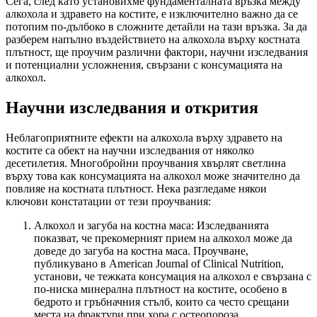
Сега, след като установихме фундаменталната връзка между
алкохола и здравето на костите, е изключително важно да се
потопим по-дълбоко в сложните детайли на тази връзка. За да
разберем напълно въздействието на алкохола върху костната
плътност, ще проучим различни фактори, научни изследвания
и потенциални усложнения, свързани с консумацията на
алкохол.
Научни изследвания и открития
Неблагоприятните ефекти на алкохола върху здравето на
костите са обект на научни изследвания от няколко
десетилетия. Многобройни проучвания хвърлят светлина
върху това как консумацията на алкохол може значително да
повлияе на костната плътност. Нека разгледаме някои
ключови констатации от тези проучвания:
Алкохол и загуба на костна маса: Изследванията
показват, че прекомерният прием на алкохол може да
доведе до загуба на костна маса. Проучване,
публикувано в American Journal of Clinical Nutrition,
установи, че тежката консумация на алкохол е свързана с
по-ниска минерална плътност на костите, особено в
бедрото и гръбначния стълб, които са често срещани
места на фрактури при хора с остеопороза.