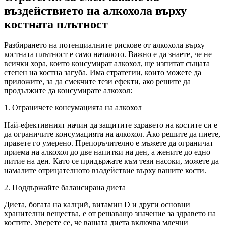
въздействието на алкохола върху
костната плътност
Разбирането на потенциалните рискове от алкохола върху
костната плътност е само началото. Важно е да знаете, че не
всички хора, които консумират алкохол, ще изпитат същата
степен на костна загуба. Има стратегии, които можете да
приложите, за да смекчите тези ефекти, ако решите да
продължите да консумирате алкохол:
1. Ограничете консумацията на алкохол
Най-ефективният начин да защитите здравето на костите си е
да ограничите консумацията на алкохол. Ако решите да пиете,
правете го умерено. Препоръчително е мъжете да ограничат
приема на алкохол до две напитки на ден, а жените до едно
питие на ден. Като се придържате към тези насоки, можете да
намалите отрицателното въздействие върху вашите кости.
2. Поддържайте балансирана диета
Диета, богата на калций, витамин D и други основни
хранителни вещества, е от решаващо значение за здравето на
костите. Уверете се, че вашата диета включва млечни