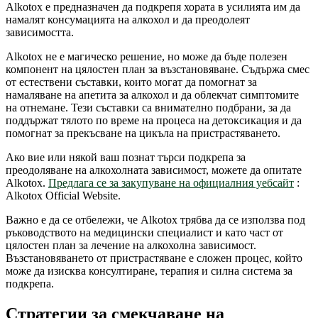
Alkotox е предназначен да подкрепя хората в усилията им да
намалят консумацията на алкохол и да преодолеят
зависимостта.
Alkotox не е магическо решение, но може да бъде полезен
компонент на цялостен план за възстановяване. Съдържа смес
от естествени съставки, които могат да помогнат за
намаляване на апетита за алкохол и да облекчат симптомите
на отнемане. Тези съставки са внимателно подбрани, за да
поддържат тялото по време на процеса на детоксикация и да
помогнат за прекъсване на цикъла на пристрастяването.
Ако вие или някой ваш познат търси подкрепа за
преодоляване на алкохолната зависимост, можете да опитате
Alkotox.
Предлага се за закупуване на официалния уебсайт
:
Alkotox Official Website.
Важно е да се отбележи, че Alkotox трябва да се използва под
ръководството на медицински специалист и като част от
цялостен план за лечение на алкохолна зависимост.
Възстановяването от пристрастяване е сложен процес, който
може да изисква консултиране, терапия и силна система за
подкрепа.
Стратегии за смекчаване на