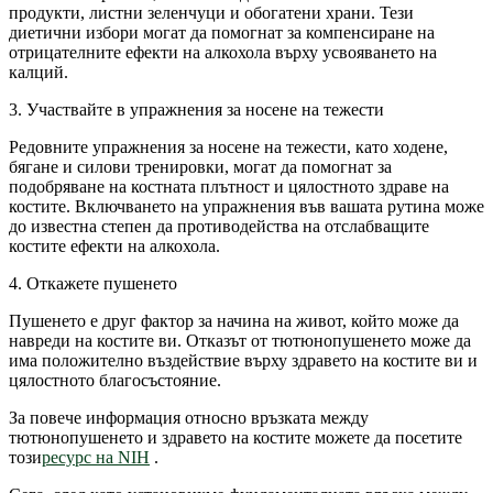
продукти, листни зеленчуци и обогатени храни. Тези
диетични избори могат да помогнат за компенсиране на
отрицателните ефекти на алкохола върху усвояването на
калций.
3. Участвайте в упражнения за носене на тежести
Редовните упражнения за носене на тежести, като ходене,
бягане и силови тренировки, могат да помогнат за
подобряване на костната плътност и цялостното здраве на
костите. Включването на упражнения във вашата рутина може
до известна степен да противодейства на отслабващите
костите ефекти на алкохола.
4. Откажете пушенето
Пушенето е друг фактор за начина на живот, който може да
навреди на костите ви. Отказът от тютюнопушенето може да
има положително въздействие върху здравето на костите ви и
цялостното благосъстояние.
За повече информация относно връзката между
тютюнопушенето и здравето на костите можете да посетите
този
ресурс на NIH
.