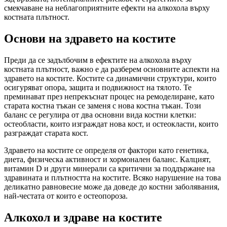
смекчаване на неблагоприятните ефекти на алкохола върху
костната плътност.
Основи на здравето на костите
Преди да се задълбочим в ефектите на алкохола върху
костната плътност, важно е да разберем основните аспекти на
здравето на костите. Костите са динамични структури, които
осигуряват опора, защита и подвижност на тялото. Те
преминават през непрекъснат процес на ремоделиране, като
старата костна тъкан се заменя с нова костна тъкан. Този
баланс се регулира от два основни вида костни клетки:
остеобласти, които изграждат нова кост, и остеокласти, които
разграждат старата кост.
Здравето на костите се определя от фактори като генетика,
диета, физическа активност и хормонален баланс. Калцият,
витамин D и други минерали са критични за поддържане на
здравината и плътността на костите. Всяко нарушение на това
деликатно равновесие може да доведе до костни заболявания,
най-честата от които е остеопороза.
Алкохол и здраве на костите