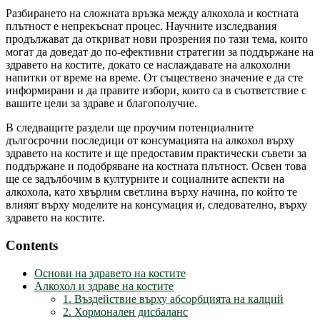
Разбирането на сложната връзка между алкохола и костната
плътност е непрекъснат процес. Научните изследвания
продължават да откриват нови прозрения по тази тема, които
могат да доведат до по-ефективни стратегии за поддържане на
здравето на костите, докато се наслаждавате на алкохолни
напитки от време на време. От съществено значение е да сте
информирани и да правите избори, които са в съответствие с
вашите цели за здраве и благополучие.
В следващите раздели ще проучим потенциалните
дългосрочни последици от консумацията на алкохол върху
здравето на костите и ще предоставим практически съвети за
поддържане и подобряване на костната плътност. Освен това
ще се задълбочим в културните и социалните аспекти на
алкохола, като хвърлим светлина върху начина, по който те
влияят върху моделите на консумация и, следователно, върху
здравето на костите.
Contents
Основи на здравето на костите
Алкохол и здраве на костите
1. Въздействие върху абсорбцията на калций
2. Хормонален дисбаланс