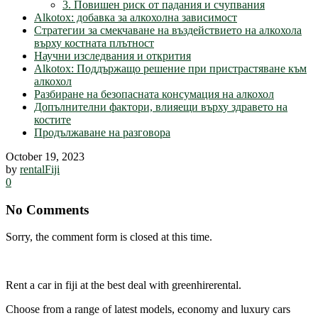
3. Повишен риск от падания и счупвания
Alkotox: добавка за алкохолна зависимост
Стратегии за смекчаване на въздействието на алкохола
върху костната плътност
Научни изследвания и открития
Alkotox: Поддържащо решение при пристрастяване към
алкохол
Разбиране на безопасната консумация на алкохол
Допълнителни фактори, влияещи върху здравето на
костите
Продължаване на разговора
October 19, 2023
by
rentalFiji
0
No Comments
Sorry, the comment form is closed at this time.
Rent a car in fiji at the best deal with greenhirerental.
Choose from a range of latest models, economy and luxury cars