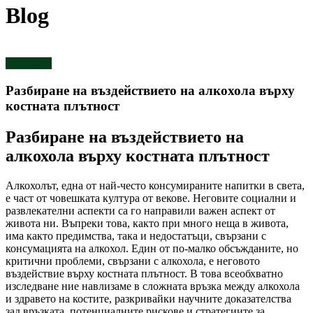
Blog
healthblog
Разбиране на въздействието на алкохола върху
костната плътност
Разбиране на въздействието на
алкохола върху костната плътност
Алкохолът, една от най-често консумираните напитки в света,
е част от човешката култура от векове. Неговите социални и
развлекателни аспекти са го направили важен аспект от
живота ни. Въпреки това, както при много неща в живота,
има както предимства, така и недостатъци, свързани с
консумацията на алкохол. Един от по-малко обсъжданите, но
критични проблеми, свързани с алкохола, е неговото
въздействие върху костната плътност. В това всеобхватно
изследване ние навлизаме в сложната връзка между алкохола
и здравето на костите, разкривайки научните доказателства
зад връзката, потенциалните рискове и стратегиите за