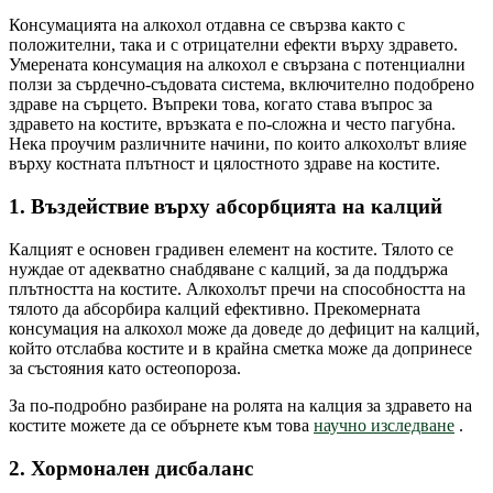
Консумацията на алкохол отдавна се свързва както с
положителни, така и с отрицателни ефекти върху здравето.
Умерената консумация на алкохол е свързана с потенциални
ползи за сърдечно-съдовата система, включително подобрено
здраве на сърцето. Въпреки това, когато става въпрос за
здравето на костите, връзката е по-сложна и често пагубна.
Нека проучим различните начини, по които алкохолът влияе
върху костната плътност и цялостното здраве на костите.
1. Въздействие върху абсорбцията на калций
Калцият е основен градивен елемент на костите. Тялото се
нуждае от адекватно снабдяване с калций, за да поддържа
плътността на костите. Алкохолът пречи на способността на
тялото да абсорбира калций ефективно. Прекомерната
консумация на алкохол може да доведе до дефицит на калций,
който отслабва костите и в крайна сметка може да допринесе
за състояния като остеопороза.
За по-подробно разбиране на ролята на калция за здравето на
костите можете да се обърнете към това
научно изследване
.
2. Хормонален дисбаланс