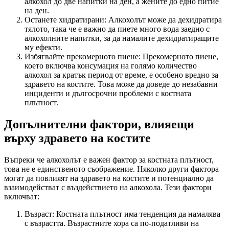
алкохол до две напитки на ден, а жените до едно питие
на ден.
Останете хидратирани: Алкохолът може да дехидратира
тялото, така че е важно да пиете много вода заедно с
алкохолните напитки, за да намалите дехидратиращите
му ефекти.
Избягвайте прекомерното пиене: Прекомерното пиене,
което включва консумация на голямо количество
алкохол за кратък период от време, е особено вредно за
здравето на костите. Това може да доведе до незабавни
инциденти и дългосрочни проблеми с костната
плътност.
Допълнителни фактори, влияещи
върху здравето на костите
Въпреки че алкохолът е важен фактор за костната плътност,
това не е единственото съображение. Няколко други фактора
могат да повлияят на здравето на костите и потенциално да
взаимодействат с въздействието на алкохола. Тези фактори
включват:
Възраст: Костната плътност има тенденция да намалява
с възрастта. Възрастните хора са по-податливи на