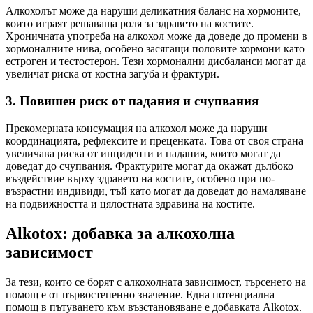
Алкохолът може да наруши деликатния баланс на хормоните,
които играят решаваща роля за здравето на костите.
Хроничната употреба на алкохол може да доведе до промени в
хормоналните нива, особено засягащи половите хормони като
естроген и тестостерон. Тези хормонални дисбаланси могат да
увеличат риска от костна загуба и фрактури.
3. Повишен риск от падания и счупвания
Прекомерната консумация на алкохол може да наруши
координацията, рефлексите и преценката. Това от своя страна
увеличава риска от инциденти и падания, които могат да
доведат до счупвания. Фрактурите могат да окажат дълбоко
въздействие върху здравето на костите, особено при по-
възрастни индивиди, тъй като могат да доведат до намаляване
на подвижността и цялостната здравина на костите.
Alkotox: добавка за алкохолна
зависимост
За тези, които се борят с алкохолната зависимост, търсенето на
помощ е от първостепенно значение. Една потенциална
помощ в пътуването към възстановяване е добавката Alkotox.