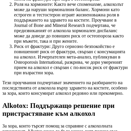
Роля на хормоните: Както вече споменахме, алкохолът
може да наруши хормоналния баланс. Хормони като
естроген и тестостерон играят жизненоважна роля в
поддържането на здравето на костите. Проучване в
Journal of Bone and Mineral Research подчертава, че
предизвиканият от алкохола хормонален дисбаланс
може да доведе до повишен риск от остеопороза както
при мъжете, така и при жените.
Риск от фрактури: Друго сериозно безпокойство е
повишеният риск от фрактури, свързан с консумацията
на алкохол. Изчерпателен мета-анализ, публикуван в
Osteoporosis International, разкрива, че дори умереният
прием на алкохол е свързан с по-висок риск от фрактури
при възрастни хора.
Тези проучвания подчертават значението на разбирането на
последствията от алкохола върху здравето на костите, особено
за хора, които консумират алкохол редовно или прекомерно.
Alkotox: Поддържащо решение при
пристрастяване към алкохол
За хора, които търсят помощ за справяне с алкохолната