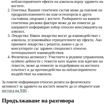
неблагоприятните ефекти на алкохола върху здравето на
костите.
Генетика: Вашият генетичен състав може да повлияе на
предразположението ви към остеопороза и други
състояния, свързани с костите. Разбирането на вашите
генетични рискови фактори може да ви помогне да
направите информиран избор относно консумацията на
алкохол.
Лекарства: Някои лекарства могат да взаимодействат с
алкохола, усложнявайки отрицателните му ефекти. Ако
приемате лекарства с рецепта, важно е да се
консултирате със здравен специалист относно
потенциалните взаимодействия.
Физическа активност: Участието в редовни упражнения,
особено дейности с тежести като ходене или вдигане на
тежести, може да помогне за подобряване на костната
плътност и да противодейства на неблагоприятното
въздействие на алкохола.
За повече информация относно ролята на физическата
активност за здравето на костите можете да се обърнете към
ресурса на NIH
.
Продължаване на разговора