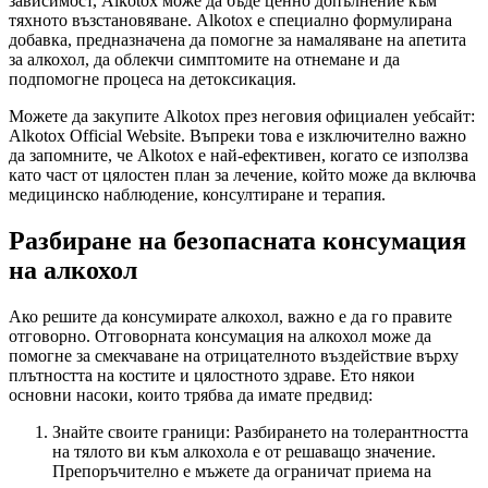
зависимост, Alkotox може да бъде ценно допълнение към
тяхното възстановяване. Alkotox е специално формулирана
добавка, предназначена да помогне за намаляване на апетита
за алкохол, да облекчи симптомите на отнемане и да
подпомогне процеса на детоксикация.
Можете да закупите Alkotox през неговия официален уебсайт:
Alkotox Official Website. Въпреки това е изключително важно
да запомните, че Alkotox е най-ефективен, когато се използва
като част от цялостен план за лечение, който може да включва
медицинско наблюдение, консултиране и терапия.
Разбиране на безопасната консумация
на алкохол
Ако решите да консумирате алкохол, важно е да го правите
отговорно. Отговорната консумация на алкохол може да
помогне за смекчаване на отрицателното въздействие върху
плътността на костите и цялостното здраве. Ето някои
основни насоки, които трябва да имате предвид:
Знайте своите граници: Разбирането на толерантността
на тялото ви към алкохола е от решаващо значение.
Препоръчително е мъжете да ограничат приема на